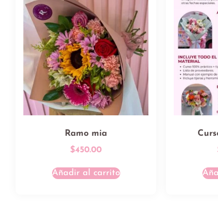
Ramo mia
Curso
$
450.00
Añadir al carrito
Aña