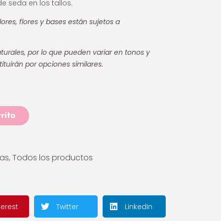
e seda en los tallos.
lores, flores y bases están sujetos a
urales, por lo que pueden variar en tonos y
tituirán por opciones similares.
rito
las
,
Todos los productos
terest
Twitter
LinkedIn