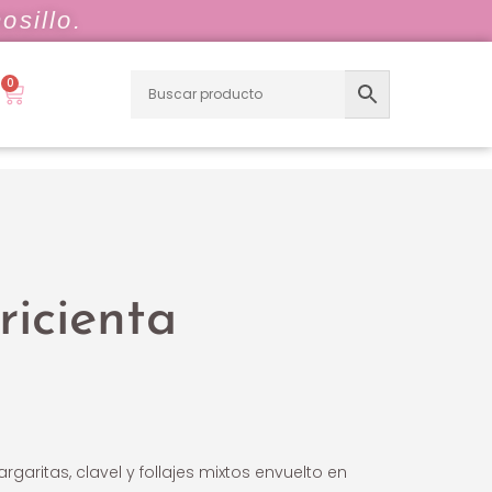
osillo.
0
icienta
garitas, clavel y follajes mixtos envuelto en