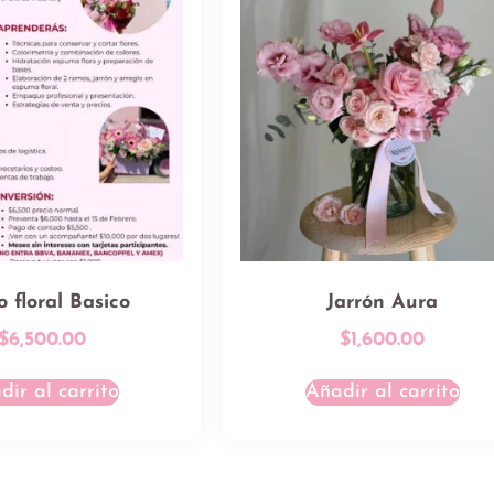
 floral Basico
Jarrón Aura
$
6,500.00
$
1,600.00
dir al carrito
Añadir al carrito