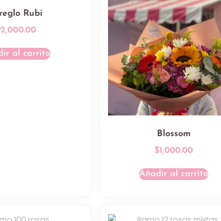
reglo Rubi
$
2,000.00
ir al carrito
Blossom
$
1,000.00
Añadir al carrito