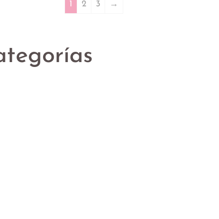
1
2
3
→
ategorías
Tulipanes
Girasoles