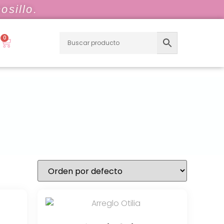
osillo.
0