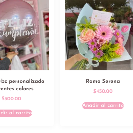
rbz personalizado
Ramo Serena
rentes colores
$
450.00
$
300.00
Añadir al carrito
dir al carrito