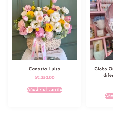
Canasta Luisa
Globo O
dife
$
2,350.00
Añadir al carrito
Aña