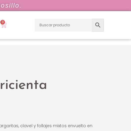
osillo.
0
icienta
garitas, clavel y follajes mixtos envuelto en