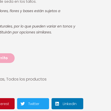
e seda en los tallos.
lores, flores y bases están sujetos a
urales, por lo que pueden variar en tonos y
tituirán por opciones similares.
rito
las
,
Todos los productos
terest
Twitter
LinkedIn