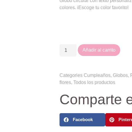
Globo circular con texto personali
colores. iEscoge tu color favorito!
Añadir al carrito
Categories
Cumpleaños
,
Globos
,
flores
,
Todos los productos
Comparte e
Facebook
Pinter