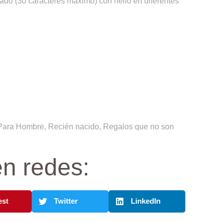
zado (30 caracteres máximo) con helio en diferentes
Para Hombre
,
Recién nacido
,
Regalos que no son
n redes:
est
Twitter
LinkedIn