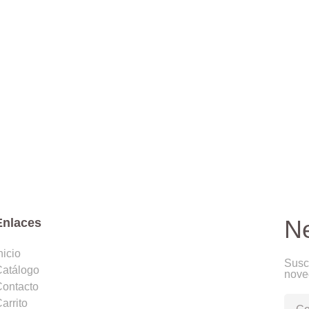
Ne
Enlaces
nicio
Suscr
Catálogo
nove
ontacto
arrito