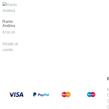
Ramo
Andrea
$
700.00
Añadir al
carrito
I
C
C