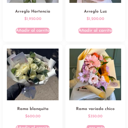
Arreglo Hortencia
Arreglo Luz
$
1,950.00
$
1,200.00
Añadir al carrito
Añadir al carrito
Ramo blanquita
Ramo variado chico
$
600.00
$
350.00