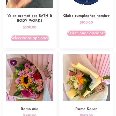
Velas aromáticas BATH &
Globo cumpleaños hombre
BODY WORKS
$
100.00
$
300.00
Seleccionar opciones
Seleccionar opciones
Ramo mia
Ramo Karen
$
450.00
$
250.00